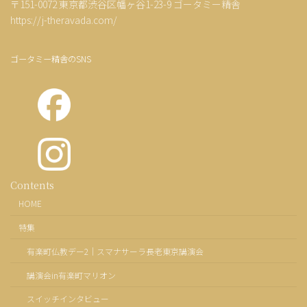
〒151-0072 東京都渋谷区幡ヶ谷1-23-9 ゴータミー精舎
https://j-theravada.com/
ゴータミー精舎のSNS
カ
Contents
ラ
HOME
ム
リ
特集
ン
ク
有楽町仏教デー2｜スマナサーラ長老東京講演会
講演会in有楽町マリオン
スイッチインタビュー