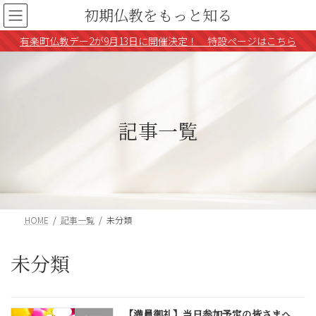
コ
ナ
初期仏教をもっと知る
ン
ビ
テ
ゲ
有楽町仏教デー2が9月13日に開催決定！ 特設ページはこちら
ン
ー
ツ
シ
へ
ョ
ス
ン
キ
に
ッ
移
記事一覧
プ
動
HOME
記事一覧
未分類
未分類
【満員御礼】当日参加予定の皆さまへ