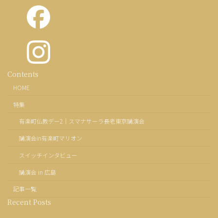
カ
Contents
ラ
HOME
ム
リ
特集
ン
ク
有楽町仏教デー2｜スマナサーラ長老東京講演会
講演会in有楽町マリオン
スイッチインタビュー
講演会 in 広島
記事一覧
Recent Posts