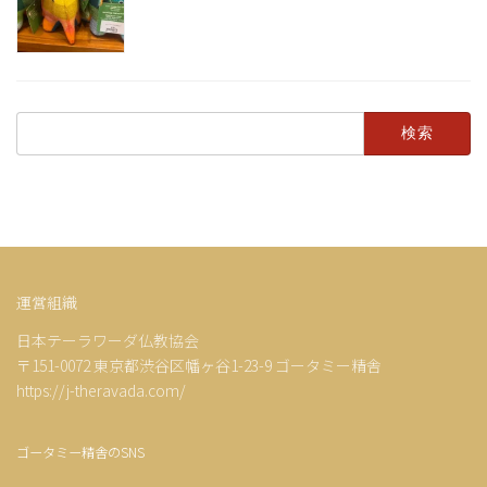
検
索:
運営組織
日本テーラワーダ仏教協会
〒151-0072 東京都渋谷区幡ヶ谷1-23-9 ゴータミー精舎
https://j-theravada.com/
ゴータミー精舎のSNS