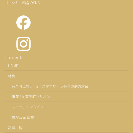
ゴータミー精舎のSNS
カ
Contents
ラ
HOME
ム
リ
特集
ン
ク
有楽町仏教デー2｜スマナサーラ長老東京講演会
講演会in有楽町マリオン
スイッチインタビュー
講演会 in 広島
記事一覧