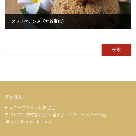
アラリヤランカ（神谷町店）
2025年8月16日
検
索:
運営組織
日本テーラワーダ仏教協会
〒151-0072 東京都渋谷区幡ヶ谷1-23-9 ゴータミー精舎
https://j-theravada.com/