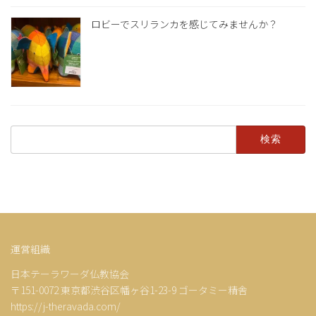
ロビーでスリランカを感じてみませんか？
検
索:
運営組織
日本テーラワーダ仏教協会
〒151-0072 東京都渋谷区幡ヶ谷1-23-9 ゴータミー精舎
https://j-theravada.com/