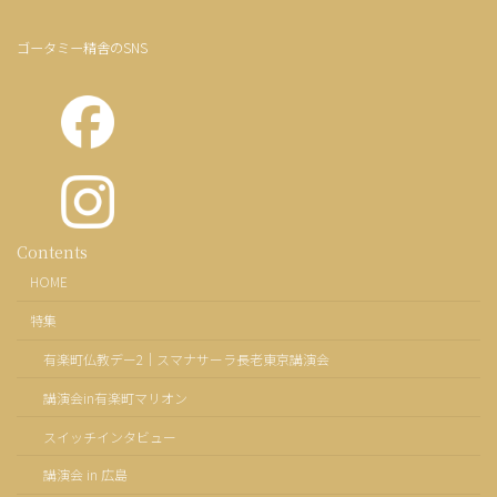
ゴータミー精舎のSNS
カ
Contents
ラ
HOME
ム
リ
特集
ン
ク
有楽町仏教デー2｜スマナサーラ長老東京講演会
講演会in有楽町マリオン
スイッチインタビュー
講演会 in 広島