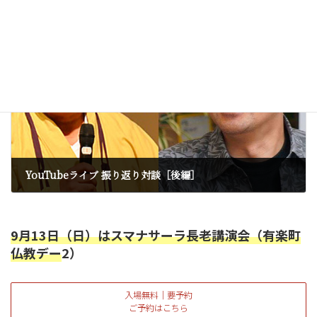
スイッチインタビューEP2 まとめ②
2023年2月18日
次の記事
YouTubeライブ 振り返り対談［後編］
2023年2月21日
9月13日（日）はスマナサーラ長老講演会（有楽町
仏教デー
2）
入場無料｜要予約
ご予約はこちら