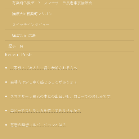
有楽町仏教デー2｜スマナサーラ長老東京講演会
講演会in有楽町マリオン
スイッチインタビュー
講演会 in 広島
記事一覧
Recent Posts
ご家族・ご友人と一緒に参加される方へ
会場内は少し寒く感じることがあります
スマナサーラ長老の本との出会いも、ロビーでの楽しみです
ロビーでスリランカを感じてみませんか？
慈悲の瞑想フルバージョンとは？