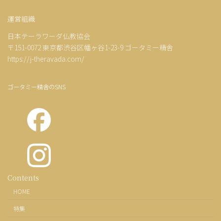
運営組織
日本テーラワーダ仏教協会
〒151-0072 東京都渋谷区幡ヶ谷1-23-9 ゴータミー精舎
https://j-theravada.com/
ゴータミー精舎のSNS
カ
Contents
ラ
HOME
ム
リ
特集
ン
ク